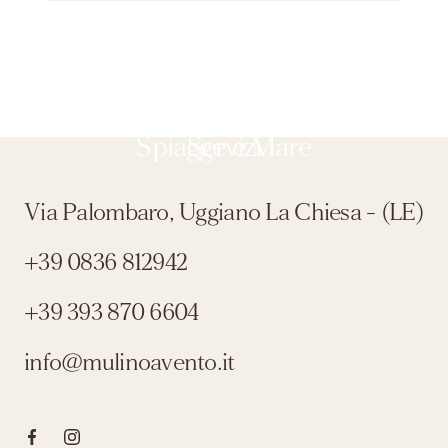
SCOPRI
SCOPRI
Spiagge e Mare
Servizi
Via Palombaro, Uggiano La Chiesa - (LE)
+39 0836 812942
+39 393 870 6604
info@mulinoavento.it
Clicca qui per visitare la pagina Facebook
Clicca qui per visitare il profilo Instagram